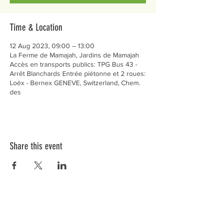
Time & Location
12 Aug 2023, 09:00 – 13:00
La Ferme de Mamajah, Jardins de Mamajah
Accès en transports publics: TPG Bus 43 -
Arrêt Blanchards Entrée piétonne et 2 roues:
Loëx - Bernex GENEVE, Switzerland, Chem.
des
Share this event
Préservons la Nature de la Presqu'île de Loëx |
Privilégiez la mobilité douce 🌸🌿🐢