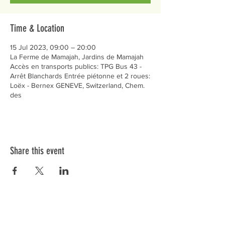
Time & Location
15 Jul 2023, 09:00 – 20:00
La Ferme de Mamajah, Jardins de Mamajah
Accès en transports publics: TPG Bus 43 -
Arrêt Blanchards Entrée piétonne et 2 roues:
Loëx - Bernex GENEVE, Switzerland, Chem.
des
Share this event
Préservons la Nature de la Presqu'île de Loëx |
Privilégiez la mobilité douce 🌸🌿🐢