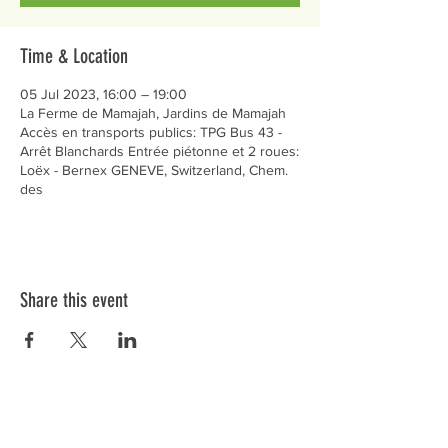
Time & Location
05 Jul 2023, 16:00 – 19:00
La Ferme de Mamajah, Jardins de Mamajah
Accès en transports publics: TPG Bus 43 -
Arrêt Blanchards Entrée piétonne et 2 roues:
Loëx - Bernex GENEVE, Switzerland, Chem.
des
Share this event
Préservons la Nature de la Presqu'île de Loëx |
Privilégiez la mobilité douce 🌸🌿🐢