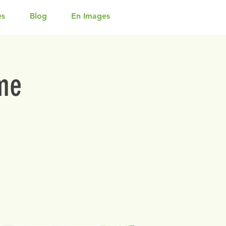
es
Blog
En Images
me