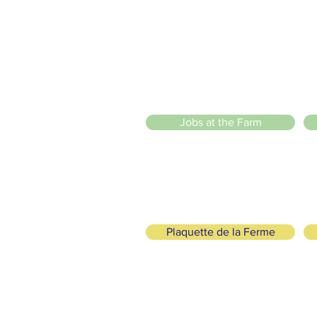
20 Chemin des Blanchards, 1233 Bernex
141 Route de Loëx, 1233 Bernex
Bus 43 (depuis Onex) Arrêt: Blanchards
llade ou à vélo à travers les Evaux ou encore depuis la passerel
 Sarl
)
Jobs at the Farm
Plaquette de la Ferme
logical and Solidarity
FOLLOW US
+41 (0)22 328 04 90
lafermedemamajah.ch