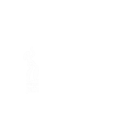
En ba
Mamajah's Farm (
Non-profit
Loëx peninsula
20 Blanchards Road
1233 Bernex GE
By Nature, Creative, Eco
info@