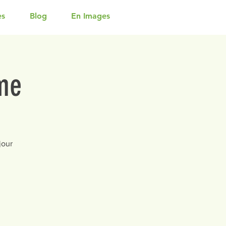
es
Blog
En Images
me
jour