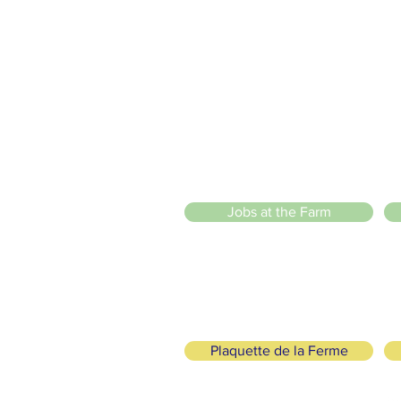
2 entrées piétonnes et vélos
20 Chemin des Blanchards, 1233 Bernex
141 Route de Loëx, 1233 Bernex
Bus 43 (depuis Onex) Arrêt: Blanchards
llade ou à vélo à travers les Evaux ou encore depuis la passerel
 Sarl
)
Jobs at the Farm
Plaquette de la Ferme
logical and Solidarity