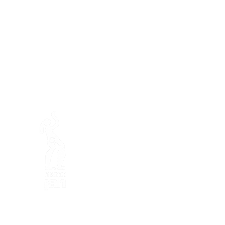
En ba
Mamajah's Farm (
Non-profit
Loëx peninsula
20 Blanchards Road
1233 Bernex GE
By Nature, Creative, Eco