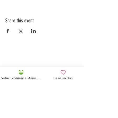
Share this event
Préservons la Nature de la Presqu'île de Loëx |
Privilégiez la mobilité douce 🌸🌿🐢
2 entrées piétonnes et vélos
20 Chemin des Blanchards, 1233 Bernex
141 Route de Loëx, 1233 Bernex
Votre Expérience Mamajah
Faire un Don
Bus 43 (depuis Onex) Arrêt: Blanchards
En ballade ou à vélo à travers les Evaux ou encore
depuis la passerelle du Lignon
Mamajah's Farm (
Non-profit Sarl
)
Loëx peninsula
20 Blanchards Road
1233 Bernex GE