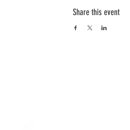
Share this event
Préser
En ba
Mamajah's Farm (
Non-profit
Loëx peninsula