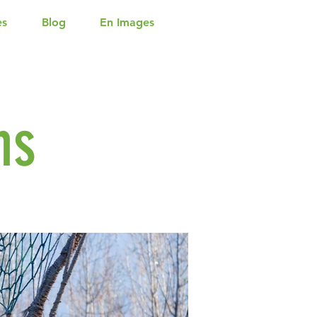
es
Blog
En Images
ns