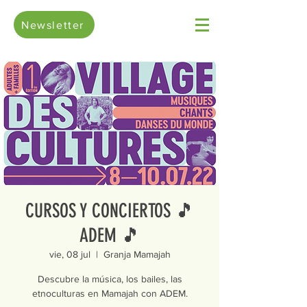
Newsletter
CURSOS Y CONCIERTOS 🎵
ADEM 🎵
vie, 08 jul
  |  
Granja Mamajah
Descubre la música, los bailes, las
etnoculturas en Mamajah con ADEM.