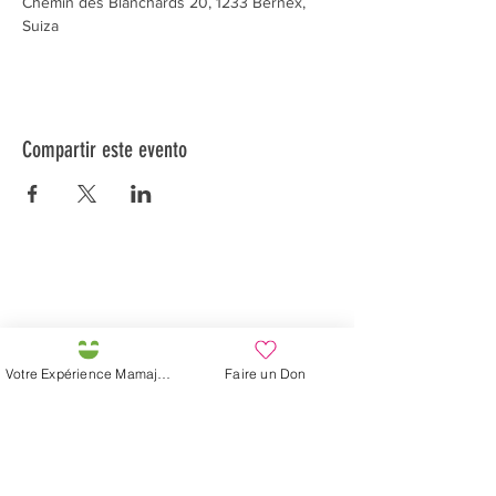
Chemin des Blanchards 20, 1233 Bernex, 
Suiza
Compartir este evento
Préservons la Nature de la Presqu'île de Loëx |
Privilégiez la mobilité douce 🌸🌿🐢
2 entrées piétonnes et vélos
20 Chemin des Blanchards, 1233 Bernex
141 Route de Loëx, 1233 Bernex
Votre Expérience Mamajah
Faire un Don
Bus 43 (depuis Onex) Arrêt: Blanchards
En ballade ou à vélo à travers les Evaux ou encore
depuis la passerelle du Lignon
Granja de Mamajah (
SARL sin