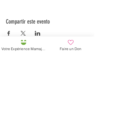
Compartir este evento
Votre Expérience Mamajah
Faire un Don
Préservons la Nature de la Presqu'île de Loëx |
Privilégiez la mobilité douce 🌸🌿🐢
2 entrées piétonnes et vélos
20 Chemin des Blanchards, 1233 Bernex
141 Route de Loëx, 1233 Bernex
Bus 43 (depuis Onex) Arrêt: Blanchards
En ballade ou à vélo à travers les Evaux ou encore
depuis la passerelle du Lignon
Granja de Mamajah (
SARL sin
ánimo de lucro
)
Península de Loëx
Calle Blanchards, 20
1233 Bernex GE