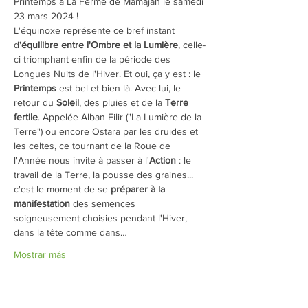
Printemps à La Ferme de Mamajah le samedi 
23 mars 2024 !
L'équinoxe représente ce bref instant 
d'
équilibre entre l'Ombre et la Lumière
, celle-
ci triomphant enfin de la période des 
Longues Nuits de l'Hiver. Et oui, ça y est : le 
Printemps
 est bel et bien là. Avec lui, le 
retour du 
Soleil
, des pluies et de la 
Terre 
fertile
. Appelée Alban Eilir ("La Lumière de la 
Terre") ou encore Ostara par les druides et 
les celtes, ce tournant de la Roue de 
l'Année nous invite à passer à l'
Action
 : le 
travail de la Terre, la pousse des graines... 
c'est le moment de se 
préparer à la 
manifestation
 des semences 
soigneusement choisies pendant l'Hiver, 
dans la tête comme dans…
Mostrar más