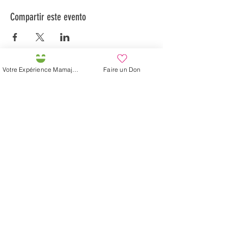
Compartir este evento
Votre Expérience Mamajah
Faire un Don
Préservons la Nature de la Presqu'île de Loëx |
Privilégiez la mobilité douce 🌸🌿🐢
2 entrées piétonnes et vélos
20 Chemin des Blanchards, 1233 Bernex
141 Route de Loëx, 1233 Bernex
Bus 43 (depuis Onex) Arrêt: Blanchards
En ballade ou à vélo à travers les Evaux ou encore
depuis la passerelle du Lignon
Granja de Mamajah (
SARL sin
ánimo de lucro
)
Península de Loëx
Calle Blanchards, 20
1233 Bernex GE
Por Naturaleza,