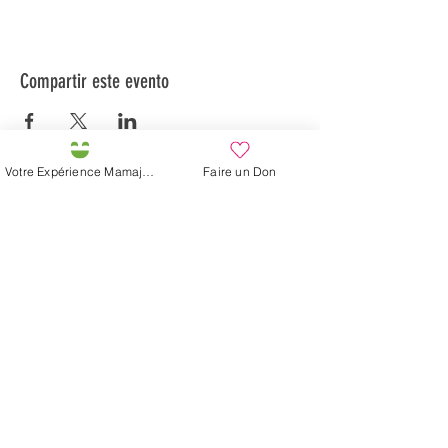
Compartir este evento
Votre Expérience Mamajah
Faire un Don
Préservons la Nature de la Presqu'île de Loëx |
Privilégiez la mobilité douce 🌸🌿🐢
2 entrées piétonnes et vélos
20 Chemin des Blanchards, 1233 Bernex
141 Route de Loëx, 1233 Bernex
Bus 43 (depuis Onex) Arrêt: Blanchards
En ballade ou à vélo à travers les Evaux ou encore
depuis la passerelle du Lignon
Granja de Mamajah (
SARL sin
ánimo de lucro
)
Península de Loëx
Calle Blanchards, 20