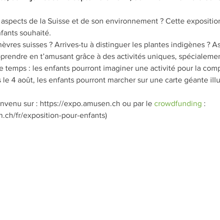
aspects de la Suisse et de son environnement ? Cette expositio
fants souhaité.
hèvres suisses ? Arrives-tu à distinguer les plantes indigènes ? A
rendre en t’amusant grâce à des activités uniques, spécialemen
e temps : les enfants pourront imaginer une activité pour la compl
s le 4 août, les enfants pourront marcher sur une carte géante ill
envenu sur : https://expo.amusen.ch ou par le 
crowdfunding
 : 
.ch/fr/exposition-pour-enfants)