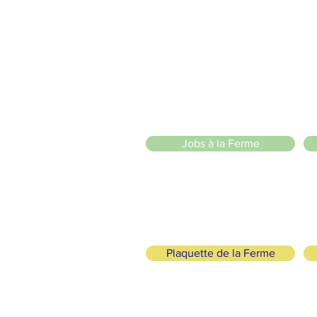
2 entrées piétonnes et vélos
20 Chemin des Blanchards, 1233 Bernex
141 Route de Loëx, 1233 Bernex
Bus 43 (depuis Onex) Arrêt: Blanchards
llade ou à vélo à travers les Evaux ou encore depuis la passerel
in ánimo de lucro
)
Jobs à la Ferme
Plaquette de la Ferme
cológicos y Solidarios
SÍGANOS
+41 (0)22 328 04 90