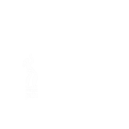
En ba
Granja de Mamajah (
SARL s
Península de Loëx
Calle Blanchards, 20
1233 Bernex GE
Por Naturaleza, Creativos, E