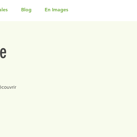
ales
Blog
En Images
se
écouvrir