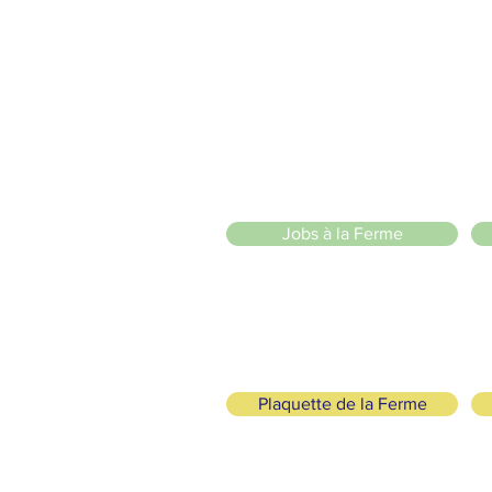
2 entrées piétonnes et vélos
20 Chemin des Blanchards, 1233 Bernex
141 Route de Loëx, 1233 Bernex
Bus 43 (depuis Onex) Arrêt: Blanchards
llade ou à vélo à travers les Evaux ou encore depuis la passerel
in ánimo de lucro
)
Jobs à la Ferme
Plaquette de la Ferme
cológicos y Solidarios
SÍGANOS
+41 (0)22 328 04 90