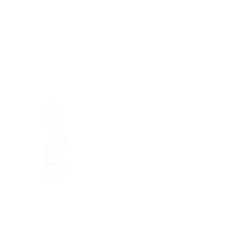
En ba
Granja de Mamajah (
SARL s
Península de Loëx
Calle Blanchards, 20
1233 Bernex GE
Por Naturaleza, Creativos, E