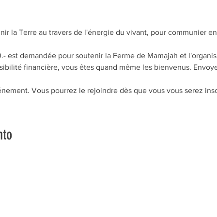
r la Terre au travers de l'énergie du vivant, pour communier en
.- est demandée pour soutenir la Ferme de Mamajah et l'organis
ssibilité financière, vous êtes quand même les bienvenus. Envoye
vénement. Vous pourrez le rejoindre dès que vous vous serez ins
nto
vons la Nature de la Presqu'île de Loëx | Privilégiez la mobilité