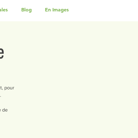
ales
Blog
En Images
e
t, pour
.
e de