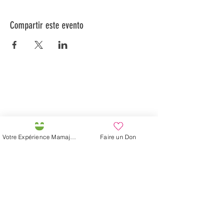
Compartir este evento
Préservons la Nature de la Presqu'île de Loëx |
Privilégiez la mobilité douce 🌸🌿🐢
2 entrées piétonnes et vélos
20 Chemin des Blanchards, 1233 Bernex
141 Route de Loëx, 1233 Bernex
Votre Expérience Mamajah
Faire un Don
Bus 43 (depuis Onex) Arrêt: Blanchards
En ballade ou à vélo à travers les Evaux ou encore
depuis la passerelle du Lignon
Granja de Mamajah (
SARL sin
ánimo de lucro
)
Península de Loëx
Calle Blanchards, 20
1233 Bernex GE