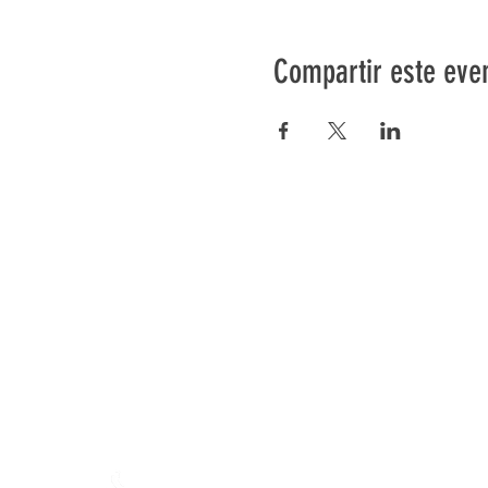
Compartir este eve
Préser
En ba
Granja de Mamajah (
SARL s