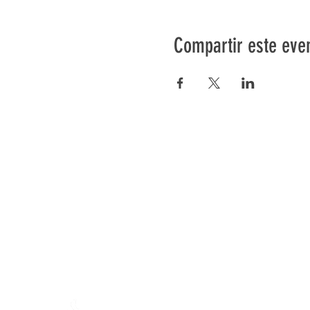
Compartir este eve
Préser
En ba
Granja de Mamajah (
SARL s