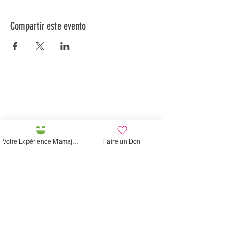
Compartir este evento
Préservons la Nature de la Presqu'île de Loëx |
Privilégiez la mobilité douce 🌸🌿🐢
2 entrées piétonnes et vélos
20 Chemin des Blanchards, 1233 Bernex
141 Route de Loëx, 1233 Bernex
Votre Expérience Mamajah
Faire un Don
Bus 43 (depuis Onex) Arrêt: Blanchards
En ballade ou à vélo à travers les Evaux ou encore
depuis la passerelle du Lignon
Granja de Mamajah (
SARL sin
ánimo de lucro
)
Península de Loëx
Calle Blanchards, 20
1233 Bernex GE