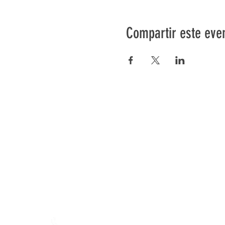
Compartir este eve
Préser
En ba
Granja de Mamajah (
SARL s