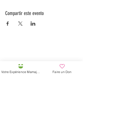
Compartir este evento
Préservons la Nature de la Presqu'île de Loëx |
Privilégiez la mobilité douce 🌸🌿🐢
2 entrées piétonnes et vélos
20 Chemin des Blanchards, 1233 Bernex
141 Route de Loëx, 1233 Bernex
Votre Expérience Mamajah
Faire un Don
Bus 43 (depuis Onex) Arrêt: Blanchards
En ballade ou à vélo à travers les Evaux ou encore
depuis la passerelle du Lignon
Granja de Mamajah (
SARL sin
ánimo de lucro
)
Península de Loëx
Calle Blanchards, 20
1233 Bernex GE