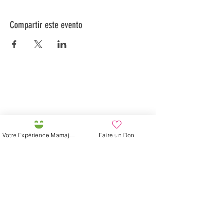
Compartir este evento
Préservons la Nature de la Presqu'île de Loëx |
Privilégiez la mobilité douce 🌸🌿🐢
2 entrées piétonnes et vélos
20 Chemin des Blanchards, 1233 Bernex
141 Route de Loëx, 1233 Bernex
Votre Expérience Mamajah
Faire un Don
Bus 43 (depuis Onex) Arrêt: Blanchards
En ballade ou à vélo à travers les Evaux ou encore
depuis la passerelle du Lignon
Granja de Mamajah (
SARL sin
ánimo de lucro
)
Península de Loëx
Calle Blanchards, 20
1233 Bernex GE