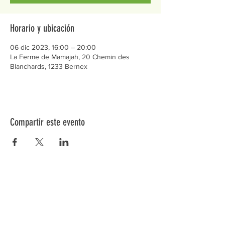
Horario y ubicación
06 dic 2023, 16:00 – 20:00
La Ferme de Mamajah, 20 Chemin des
Blanchards, 1233 Bernex
Compartir este evento
Préservons la Nature de la Presqu'île de Loëx |
Privilégiez la mobilité douce 🌸🌿🐢
2 entrées piétonnes et vélos
20 Chemin des Blanchards, 1233 Bernex
141 Route de Loëx, 1233 Bernex