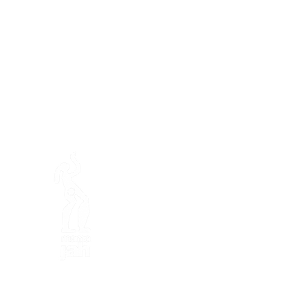
En ba
Granja de Mamajah (
SARL s
Península de Loëx
Calle Blanchards, 20
1233 Bernex GE
Por Naturaleza, Creativos, E