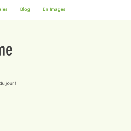
ales
Blog
En Images
me
u jour !