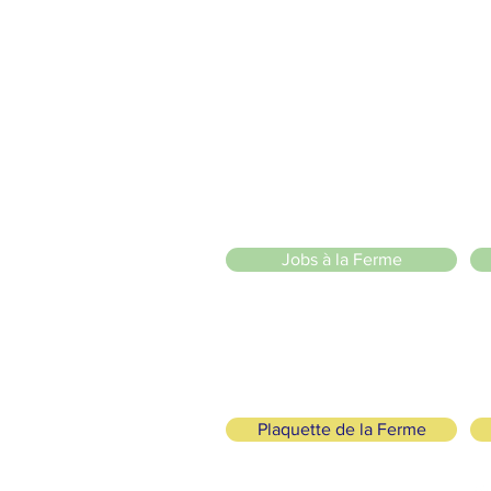
2 entrées piétonnes et vélos
20 Chemin des Blanchards, 1233 Bernex
141 Route de Loëx, 1233 Bernex
Bus 43 (depuis Onex) Arrêt: Blanchards
llade ou à vélo à travers les Evaux ou encore depuis la passerel
in ánimo de lucro
)
Jobs à la Ferme
Plaquette de la Ferme
cológicos y Solidarios