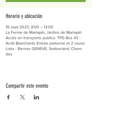
Horario y ubicación
16 sept 2023, 9:00 – 13:00
La Ferme de Mamajah, Jardins de Mamajah
Accès en transports publics: TPG Bus 43 -
Arrêt Blanchards Entrée piétonne et 2 roues:
Loëx - Bernex GENEVE, Switzerland, Chem.
des
Compartir este evento
Préservons la Nature de la Presqu'île de Loëx |
Privilégiez la mobilité douce 🌸🌿🐢