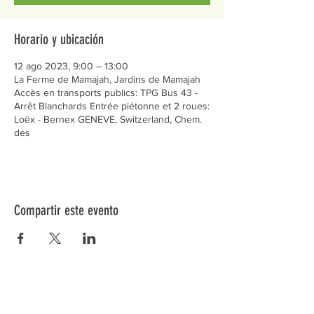
Horario y ubicación
12 ago 2023, 9:00 – 13:00
La Ferme de Mamajah, Jardins de Mamajah
Accès en transports publics: TPG Bus 43 -
Arrêt Blanchards Entrée piétonne et 2 roues:
Loëx - Bernex GENEVE, Switzerland, Chem.
des
Compartir este evento
Préservons la Nature de la Presqu'île de Loëx |
Privilégiez la mobilité douce 🌸🌿🐢