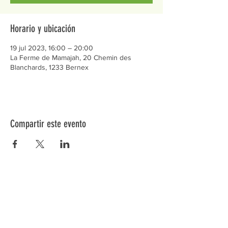
Horario y ubicación
19 jul 2023, 16:00 – 20:00
La Ferme de Mamajah, 20 Chemin des
Blanchards, 1233 Bernex
Compartir este evento
Préservons la Nature de la Presqu'île de Loëx |
Privilégiez la mobilité douce 🌸🌿🐢
2 entrées piétonnes et vélos
20 Chemin des Blanchards, 1233 Bernex
141 Route de Loëx, 1233 Bernex