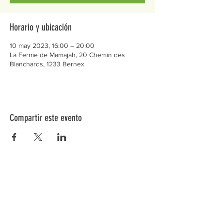
Horario y ubicación
10 may 2023, 16:00 – 20:00
La Ferme de Mamajah, 20 Chemin des
Blanchards, 1233 Bernex
Compartir este evento
Préservons la Nature de la Presqu'île de Loëx |
Privilégiez la mobilité douce 🌸🌿🐢
2 entrées piétonnes et vélos
20 Chemin des Blanchards, 1233 Bernex
141 Route de Loëx, 1233 Bernex