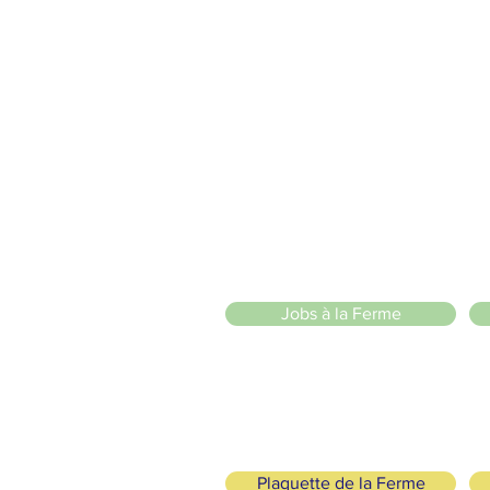
vons la Nature de la Presqu'île de Loëx | Privilégiez la mobilité
2 entrées piétonnes et vélos
20 Chemin des Blanchards, 1233 Bernex
141 Route de Loëx, 1233 Bernex
Bus 43 (depuis Onex) Arrêt: Blanchards
llade ou à vélo à travers les Evaux ou encore depuis la passerel
in ánimo de lucro
)
Jobs à la Ferme
Plaquette de la Ferme