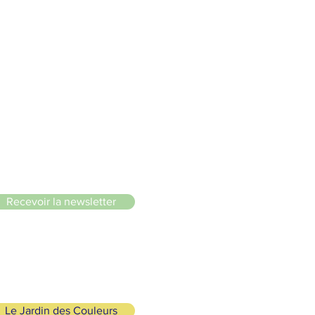
 douce 🌸🌿🐢
le du Lignon
Recevoir la newsletter
Le Jardin des Couleurs