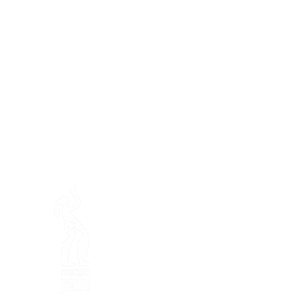
Préser
En ba
Granja de Mamajah (
SARL s
Península de Loëx
Calle Blanchards, 20
1233 Bernex GE