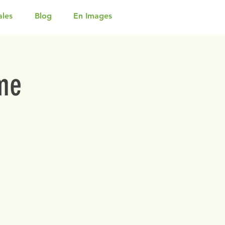
ales
Blog
En Images
me