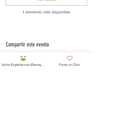
1 elemento más disponible
Compartir este evento
Votre Expérience Mamajah
Faire un Don
Préservons la Nature de la Presqu'île de Loëx |
Privilégiez la mobilité douce 🌸🌿🐢
2 entrées piétonnes et vélos
20 Chemin des Blanchards, 1233 Bernex
141 Route de Loëx, 1233 Bernex
Bus 43 (depuis Onex) Arrêt: Blanchards
En ballade ou à vélo à travers les Evaux ou encore
depuis la passerelle du Lignon