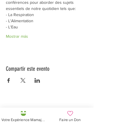
conférences pour aborder des sujets 
essentiels de notre quotidien tels que:
- La Respiration
- L'Alimentation
- L'Eau
Mostrar más
Compartir este evento
Préservons la Nature de la Presqu'île de Loëx |
Privilégiez la mobilité douce 🌸🌿🐢
2 entrées piétonnes et vélos
Votre Expérience Mamajah
Faire un Don
20 Chemin des Blanchards, 1233 Bernex
141 Route de Loëx, 1233 Bernex