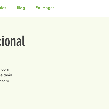
ales
Blog
En Images
cional
ícola,
leitarán
 Madre