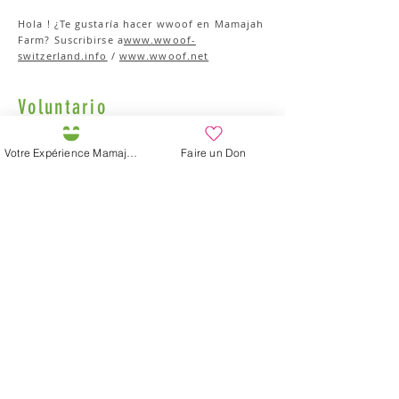
Hola ! ¿Te gustaría hacer wwoof en Mamajah
Farm? Suscribirse a
www.wwoof-
switzerland.info
/
www.wwoof.net
Voluntario
Quieres implicarte para colaborar en la
Votre Expérience Mamajah
Faire un Don
horticultura, la ecoconstrucción o cualquier
otra actividad relacionada con la acogida y
transmisión ecopedagógica en la Granja
Mamajah. Tienes habilidades, quieres
compartirlas, necesitamos apoyo en todas
las áreas, ¡bienvenido!