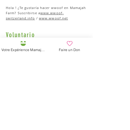
Hola ! ¿Te gustaría hacer wwoof en Mamajah
Farm? Suscribirse a
www.wwoof-
switzerland.info
/
www.wwoof.net
Voluntario
Quieres implicarte para colaborar en la
Votre Expérience Mamajah
Faire un Don
horticultura, la ecoconstrucción o cualquier
otra actividad relacionada con la acogida y
transmisión ecopedagógica en la Granja
Mamajah. Tienes habilidades, quieres
compartirlas, necesitamos apoyo en todas
las áreas, ¡bienvenido!