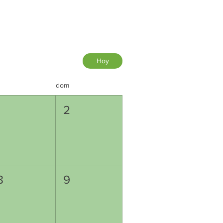
Hoy
dom
1
2
8
9