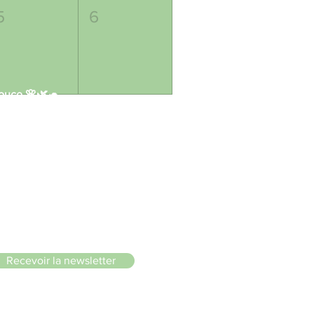
5
6
 douce 🌸🌿🐢
le du Lignon
Recevoir la newsletter