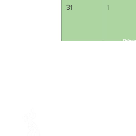
31
1
Préser
En ba
Granja de Mamajah (
SARL s
Península de Loëx
Calle Blanchards, 20
1233 Bernex GE