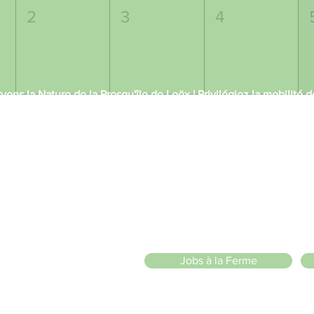
2
3
4
vons la Nature de la Presqu'île de Loëx | Privilégiez la mobilité
2 entrées piétonnes et vélos
20 Chemin des Blanchards, 1233 Bernex
141 Route de Loëx, 1233 Bernex
Bus 43 (depuis Onex) Arrêt: Blanchards
llade ou à vélo à travers les Evaux ou encore depuis la passerel
in ánimo de lucro
)
Jobs à la Ferme