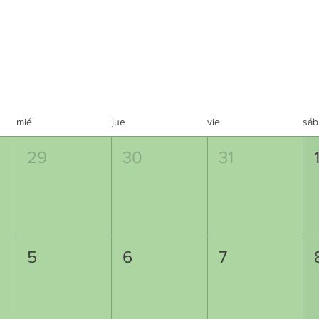
mié
jue
vie
sáb
29
30
31
5
6
7