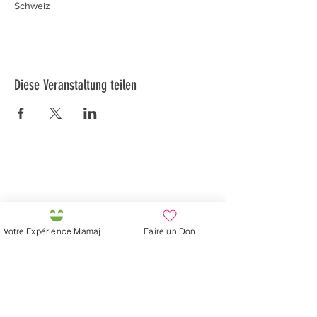
Schweiz
Diese Veranstaltung teilen
Préservons la Nature de la Presqu'île de Loëx |
Privilégiez la mobilité douce 🌸🌿🐢
2 entrées piétonnes et vélos
20 Chemin des Blanchards, 1233 Bernex
141 Route de Loëx, 1233 Bernex
Votre Expérience Mamajah
Faire un Don
Bus 43 (depuis Onex) Arrêt: Blanchards
En ballade ou à vélo à travers les Evaux ou encore
depuis la passerelle du Lignon
Mamajahs Farm (
Gemeinnützige
Sarl
)