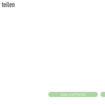
 teilen
vons la Nature de la Presqu'île de Loëx | Privilégiez la mobilité
2 entrées piétonnes et vélos
20 Chemin des Blanchards, 1233 Bernex
141 Route de Loëx, 1233 Bernex
Bus 43 (depuis Onex) Arrêt: Blanchards
llade ou à vélo à travers les Evaux ou encore depuis la passerel
zige Sarl
)
Jobs à la Ferme