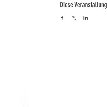
Diese Veranstaltung
Préser
En ba
Mamajahs Farm (
Gemeinnüt
Halbinsel Loëx
20 Blanchards-Straße