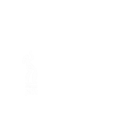
En ba
Mamajahs Farm (
Gemeinnüt
Halbinsel Loëx
20 Blanchards-Straße
1233 Bernex GE
Von Natur aus kreativ, ökol