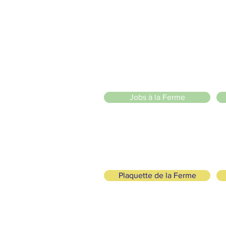
20 Chemin des Blanchards, 1233 Bernex
141 Route de Loëx, 1233 Bernex
Bus 43 (depuis Onex) Arrêt: Blanchards
llade ou à vélo à travers les Evaux ou encore depuis la passerel
zige Sarl
)
Jobs à la Ferme
Plaquette de la Ferme
ogisch und solidarisch
FOLGE UNS
+41 (0)22 328 04 90