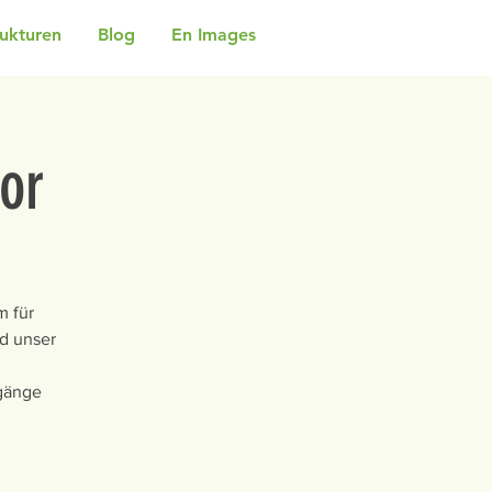
rukturen
Blog
En Images
or
m für
d unser
rgänge