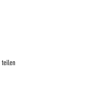
 teilen
vons la Nature de la Presqu'île de Loëx | Privilégiez la mobilité
2 entrées piétonnes et vélos