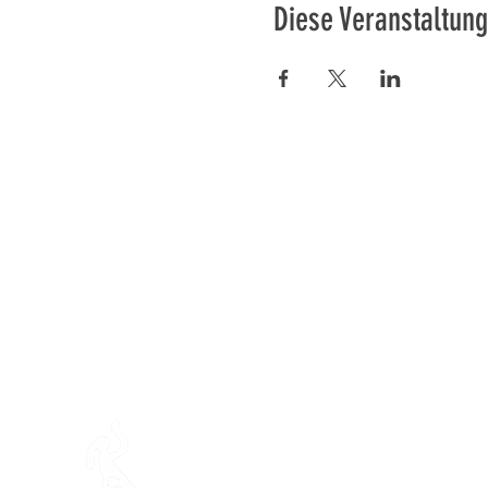
Diese Veranstaltung
Préser
En ba
Mamajahs Farm (
Gemeinnüt
Halbinsel Loëx
20 Blanchards-Straße