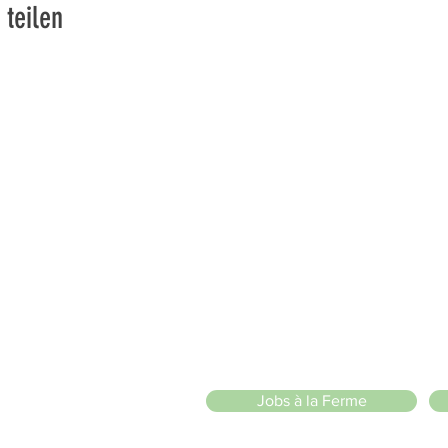
 teilen
vons la Nature de la Presqu'île de Loëx | Privilégiez la mobilité
2 entrées piétonnes et vélos
20 Chemin des Blanchards, 1233 Bernex
141 Route de Loëx, 1233 Bernex
Bus 43 (depuis Onex) Arrêt: Blanchards
llade ou à vélo à travers les Evaux ou encore depuis la passerel
zige Sarl
)
Jobs à la Ferme