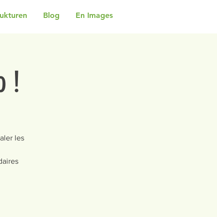
rukturen
Blog
En Images
o !
ler les
daires