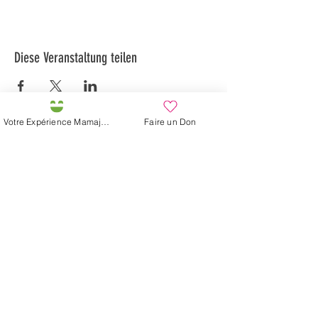
Diese Veranstaltung teilen
Votre Expérience Mamajah
Faire un Don
Préservons la Nature de la Presqu'île de Loëx |
Privilégiez la mobilité douce 🌸🌿🐢
2 entrées piétonnes et vélos
20 Chemin des Blanchards, 1233 Bernex
141 Route de Loëx, 1233 Bernex
Bus 43 (depuis Onex) Arrêt: Blanchards
En ballade ou à vélo à travers les Evaux ou encore
depuis la passerelle du Lignon
Mamajahs Farm (
Gemeinnützige
Sarl
)
Halbinsel Loëx
20 Blanchards-Straße