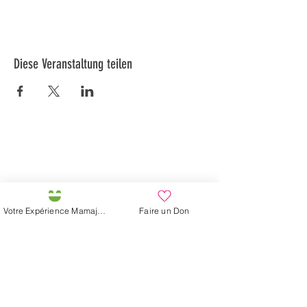
Diese Veranstaltung teilen
Préservons la Nature de la Presqu'île de Loëx |
Privilégiez la mobilité douce 🌸🌿🐢
2 entrées piétonnes et vélos
20 Chemin des Blanchards, 1233 Bernex
141 Route de Loëx, 1233 Bernex
Votre Expérience Mamajah
Faire un Don
Bus 43 (depuis Onex) Arrêt: Blanchards
En ballade ou à vélo à travers les Evaux ou encore
depuis la passerelle du Lignon
Mamajahs Farm (
Gemeinnützige
Sarl
)
Halbinsel Loëx
20 Blanchards-Straße