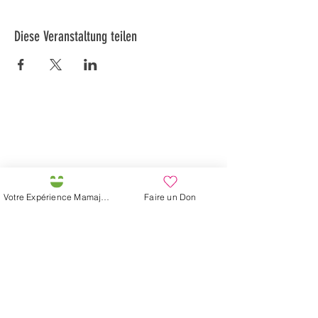
Diese Veranstaltung teilen
Préservons la Nature de la Presqu'île de Loëx |
Privilégiez la mobilité douce 🌸🌿🐢
2 entrées piétonnes et vélos
20 Chemin des Blanchards, 1233 Bernex
141 Route de Loëx, 1233 Bernex
Votre Expérience Mamajah
Faire un Don
Bus 43 (depuis Onex) Arrêt: Blanchards
En ballade ou à vélo à travers les Evaux ou encore
depuis la passerelle du Lignon
Mamajahs Farm (
Gemeinnützige
Sarl
)
Halbinsel Loëx
20 Blanchards-Straße
1233 Bernex GE