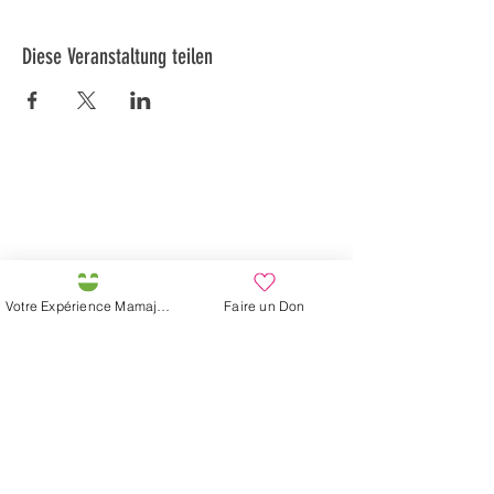
Diese Veranstaltung teilen
Préservons la Nature de la Presqu'île de Loëx |
Privilégiez la mobilité douce 🌸🌿🐢
2 entrées piétonnes et vélos
20 Chemin des Blanchards, 1233 Bernex
141 Route de Loëx, 1233 Bernex
Votre Expérience Mamajah
Faire un Don
Bus 43 (depuis Onex) Arrêt: Blanchards
En ballade ou à vélo à travers les Evaux ou encore
depuis la passerelle du Lignon
Mamajahs Farm (
Gemeinnützige
Sarl
)
Halbinsel Loëx
20 Blanchards-Straße
1233 Bernex GE