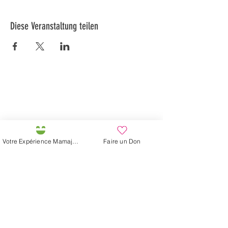
Diese Veranstaltung teilen
Préservons la Nature de la Presqu'île de Loëx |
Privilégiez la mobilité douce 🌸🌿🐢
2 entrées piétonnes et vélos
20 Chemin des Blanchards, 1233 Bernex
141 Route de Loëx, 1233 Bernex
Votre Expérience Mamajah
Faire un Don
Bus 43 (depuis Onex) Arrêt: Blanchards
En ballade ou à vélo à travers les Evaux ou encore
depuis la passerelle du Lignon
Mamajahs Farm (
Gemeinnützige
Sarl
)
Halbinsel Loëx
20 Blanchards-Straße
1233 Bernex GE