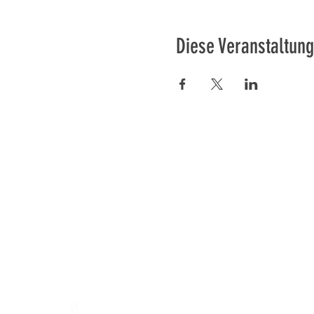
Diese Veranstaltung
Préser
En ba
Mamajahs Farm (
Gemeinnüt