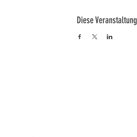
Diese Veranstaltung
Préser
En ba
Mamajahs Farm (
Gemeinnüt