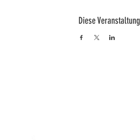
Diese Veranstaltung
Préser
En ba
Mamajahs Farm (
Gemeinnüt