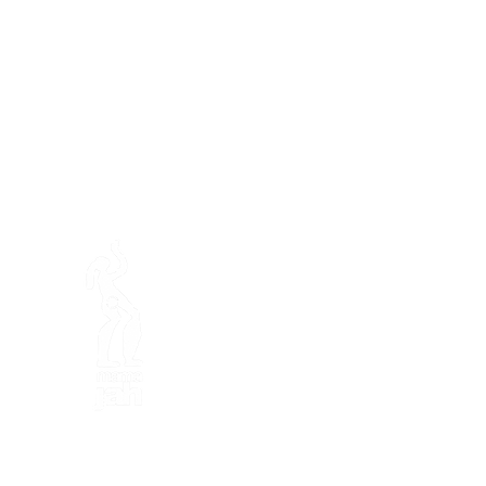
En ba
Mamajahs Farm (
Gemeinnüt
Halbinsel Loëx
20 Blanchards-Straße
1233 Bernex GE
Von Natur aus kreativ, ökol