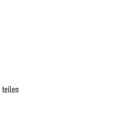
 teilen
vons la Nature de la Presqu'île de Loëx | Privilégiez la mobilité