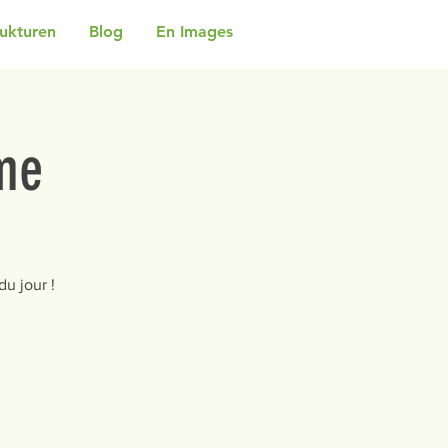
rukturen
Blog
En Images
me
u jour !