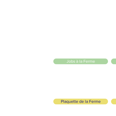
2 entrées piétonnes et vélos
20 Chemin des Blanchards, 1233 Bernex
141 Route de Loëx, 1233 Bernex
Bus 43 (depuis Onex) Arrêt: Blanchards
llade ou à vélo à travers les Evaux ou encore depuis la passerel
zige Sarl
)
Jobs à la Ferme
Plaquette de la Ferme
ogisch und solidarisch