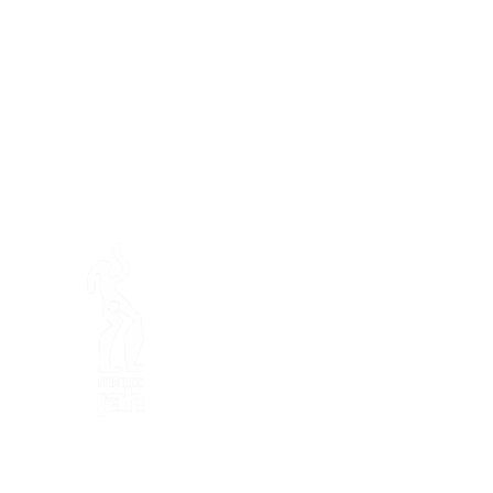
En ba
Mamajahs Farm (
Gemeinnüt
Halbinsel Loëx
20 Blanchards-Straße
1233 Bernex GE
Von Natur aus kreativ, ökol