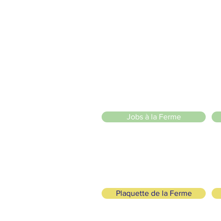
2 entrées piétonnes et vélos
20 Chemin des Blanchards, 1233 Bernex
141 Route de Loëx, 1233 Bernex
Bus 43 (depuis Onex) Arrêt: Blanchards
llade ou à vélo à travers les Evaux ou encore depuis la passerel
zige Sarl
)
Jobs à la Ferme
Plaquette de la Ferme
ogisch und solidarisch