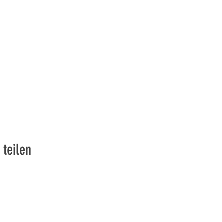
 teilen
vons la Nature de la Presqu'île de Loëx | Privilégiez la mobilité