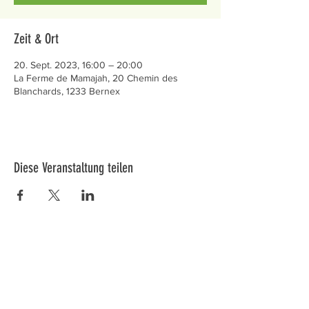
Zeit & Ort
20. Sept. 2023, 16:00 – 20:00
La Ferme de Mamajah, 20 Chemin des
Blanchards, 1233 Bernex
Diese Veranstaltung teilen
Préservons la Nature de la Presqu'île de Loëx |
Privilégiez la mobilité douce 🌸🌿🐢
2 entrées piétonnes et vélos
20 Chemin des Blanchards, 1233 Bernex
141 Route de Loëx, 1233 Bernex