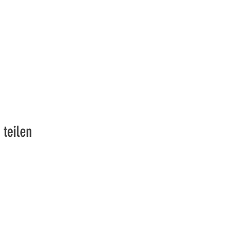
 teilen
vons la Nature de la Presqu'île de Loëx | Privilégiez la mobilité