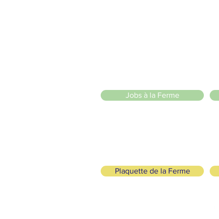
2 entrées piétonnes et vélos
20 Chemin des Blanchards, 1233 Bernex
141 Route de Loëx, 1233 Bernex
Bus 43 (depuis Onex) Arrêt: Blanchards
llade ou à vélo à travers les Evaux ou encore depuis la passerel
zige Sarl
)
Jobs à la Ferme
Plaquette de la Ferme
ogisch und solidarisch
FOLGE UNS
+41 (0)22 328 04 90