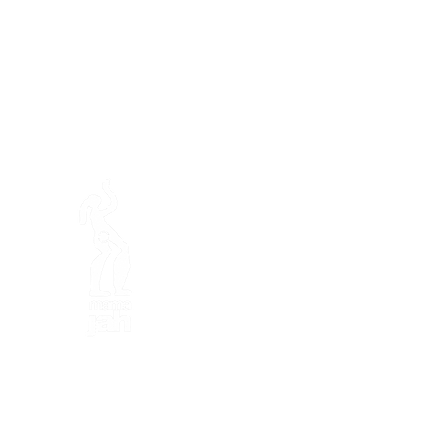
En ba
Mamajahs Farm (
Gemeinnüt
Halbinsel Loëx
20 Blanchards-Straße
1233 Bernex GE
Von Natur aus kreativ, ökol